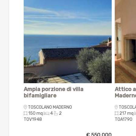
con
Ampia porzione di villa
Attico a
bifamigliare
Madern
TOSCOLANO MADERNO
TOSCOL
150 mq
4
2
217 mq
TOV1948
TOA1790
 550.000
€ 550.000