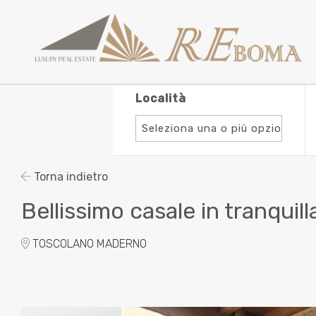
Località
Seleziona una o più opzioni
Metri quadrati
Torna indietro
Bellissimo casale in tranquill
Da
34 mq
A
4.720 mq
TOSCOLANO MADERNO
Garage
Giardino
Pisc
Posto Auto