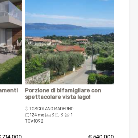
tamenti
Porzione di bifamigliare con
Caratte
spettacolare vista lago!
con ter
lago
TOSCOLANO MADERNO
TOSCOL
124 mq
3
3
1
284 mq
TOV1892
TOR1841
 714.000
€ 540.000