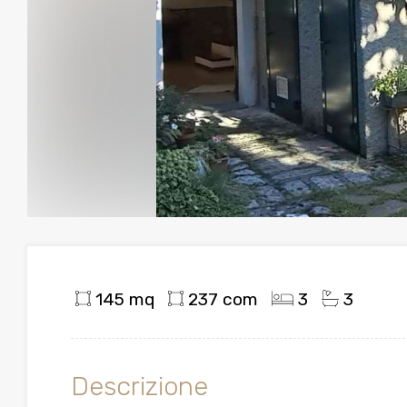
145 mq
237 com
3
3
Descrizione