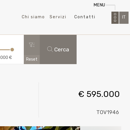
MENU
Chi siamo
Servizi
Contatti
IT
DE
EN
Cerca
.000 €
Reset
€ 595.000
TOV1946