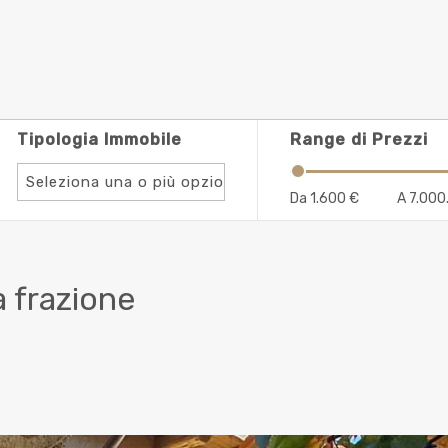
Tipologia Immobile
Range di Prezzi
Seleziona una o più opzioni
Da
1.600 €
A
7.000
Numero Camere
a frazione
Da
0 Camere
A
8 Camere
ina
Vista Lago
Terrazza
Ascensore