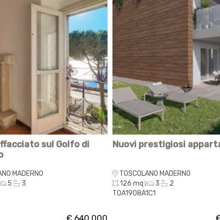
ffacciato sul Golfo di
Nuovi prestigiosi appar
o
ANO MADERNO
TOSCOLANO MADERNO
5
3
126 mq
3
2
TOA1908A1C1
€ 640.000
€